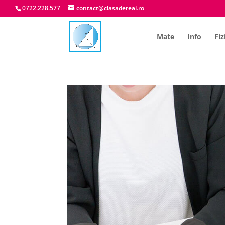
0722.228.577
contact@clasadereal.ro
Mate
Info
Fiz