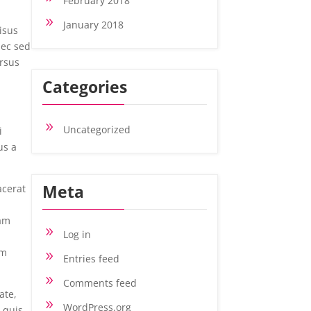
February 2018
9
January 2018
isus
nec sed
ursus
Categories
9
Uncategorized
i
us a
Meta
acerat
am
9
Log in
m
um
9
Entries feed
9
Comments feed
ate,
9
WordPress.org
 quis