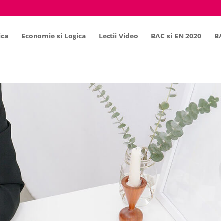
ica
Economie si Logica
Lectii Video
BAC si EN 2020
B