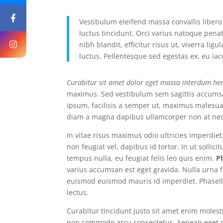
Vestibulum eleifend massa convallis libero 
luctus tincidunt. Orci varius natoque pena
nibh blandit, efficitur risus ut, viverra l
luctus. Pellentesque sed egestas ex, eu iacu
Curabitur sit amet dolor eget massa interdum hen
maximus. Sed vestibulum sem sagittis accumsan
ipsum, facilisis a semper ut, maximus malesuada
diam a magna dapibus ullamcorper non at ne
In vitae risus maximus odio ultricies imperdiet
non feugiat vel, dapibus id tortor. In ut solli
tempus nulla, eu feugiat felis leo quis enim.
P
varius accumsan est eget gravida. Nulla urna fe
euismod euismod mauris id imperdiet. Phasell
lectus.
Curabitur tincidunt justo sit amet enim moles
non commodo arcu consectetur. Aenean eget sa