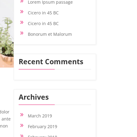
9
Lorem Ipsum passage
9
Cicero in 45 BC
9
Cicero in 45 BC
9
Bonorum et Malorum
Recent Comments
Archives
dolor
9
March 2019
, ante
9
 non
February 2019
9