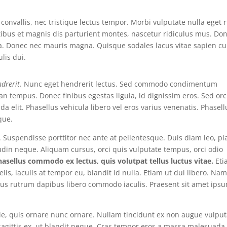
convallis, nec tristique lectus tempor. Morbi vulputate nulla eget r
tibus et magnis dis parturient montes, nascetur ridiculus mus. Do
igula. Donec nec mauris magna. Quisque sodales lacus vitae sapien c
lis dui.
drerit.
Nunc eget hendrerit lectus. Sed commodo condimentum
 tempus. Donec finibus egestas ligula, id dignissim eros. Sed orc
 elit. Phasellus vehicula libero vel eros varius venenatis. Phasell
que.
. Suspendisse porttitor nec ante at pellentesque. Duis diam leo, pl
citudin neque. Aliquam cursus, orci quis vulputate tempus, orci odio
hasellus commodo ex lectus, quis volutpat tellus luctus vitae.
Eti
lis, iaculis at tempor eu, blandit id nulla. Etiam ut dui libero. Na
us rutrum dapibus libero commodo iaculis. Praesent sit amet ips
tie, quis ornare nunc ornare. Nullam tincidunt ex non augue vulput
gittis ex, ut blandit neque. Cras tempor eros a massa malesuada,